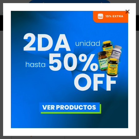


PRODUCTOS GELICART
1 ARTÍCULO
RECOMENDADOS
GELICART