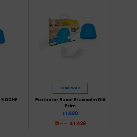
m NOCHE
Protector Bucal Bruxicalm DIA
Prim
1.680
$
1.428
$