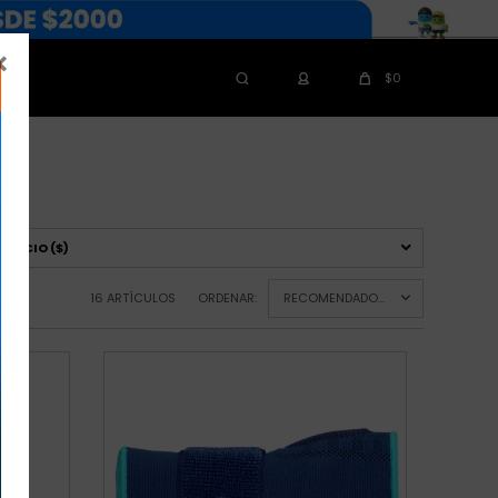

$
0
OS
PRECIO
($)
16 ARTÍCULOS
ORDENAR:
RECOMENDADOS