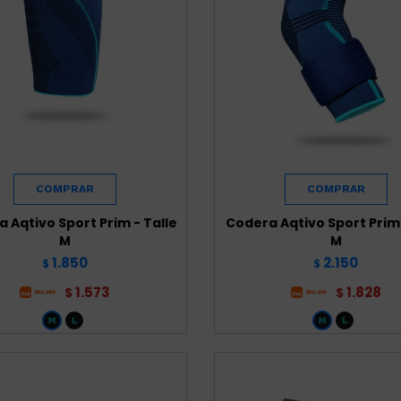
a Aqtivo Sport Prim - Talle
Codera Aqtivo Sport Prim 
M
M
1.850
2.150
$
$
1.573
1.828
$
$