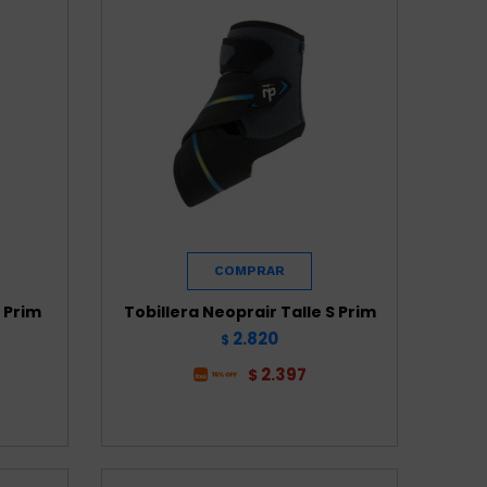
 Prim
Tobillera Neoprair Talle S Prim
2.820
$
2.397
$