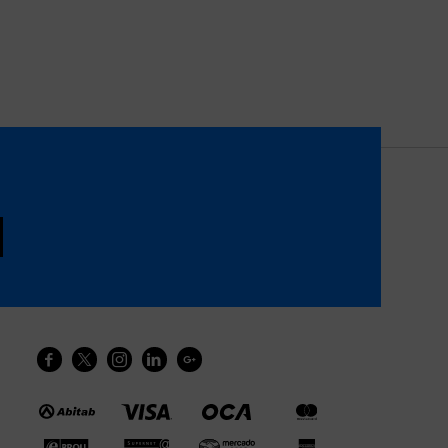




