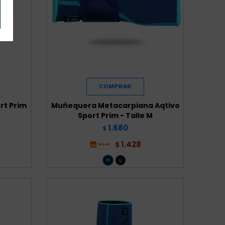
ort Prim
Muñequera Metacarpiana Aqtivo
Sport Prim - Talle M
1.680
$
1.428
$