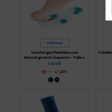
Comforgel Plantillas con
Tobille
Descarga Anti-impacto - Talle L
2.140
$
1.819
$