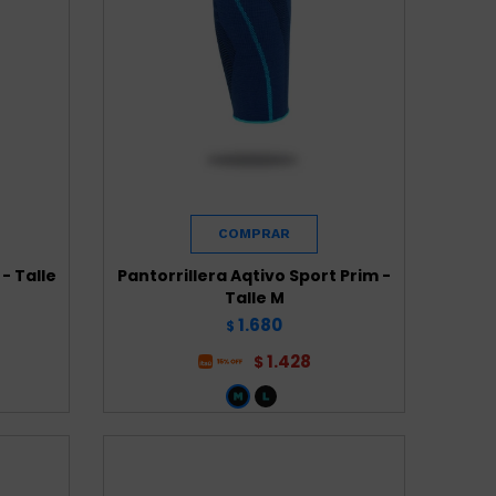
- Talle
Pantorrillera Aqtivo Sport Prim -
Talle M
1.680
$
1.428
$