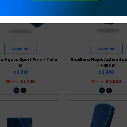
ra Aqtivo Sport Prim - Talle
Rodillera Flejes Aqtivo Sp
M
- Talle M
2.010
2.980
$
$
1.709
2.533
$
$