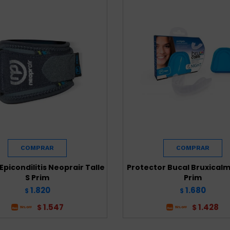
Epicondilitis Neoprair Talle
Protector Bucal Bruxical
S Prim
Prim
1.820
1.680
$
$
1.547
1.428
$
$