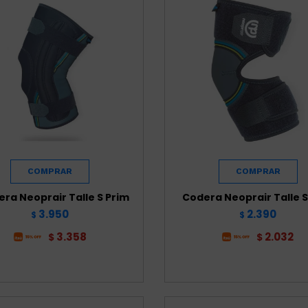
lera Neoprair Talle S Prim
Codera Neoprair Talle S
3.950
2.390
$
$
3.358
2.032
$
$