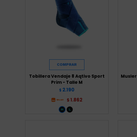
Tobillera Vendaje 8 Aqtivo Sport
Musler
Prim - Talle M
2.190
$
1.862
$