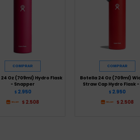
 24 Oz (709ml) Hydro Flask
Botella 24 Oz (709ml) Wi
- Snapper
Straw Cap Hydro Flask -
2.950
2.950
$
$
2.508
2.508
$
$