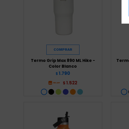
Termo Grip Max 890 ML Hike -
Termo
Color Blanco
1.790
$
1.522
$