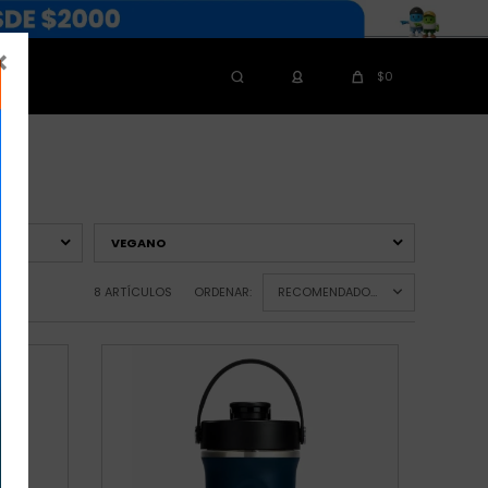

$
0
VEGANO
8 ARTÍCULOS
ORDENAR:
RECOMENDADOS