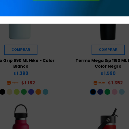
 Grip 590 ML Hike - Color
Termo Mega Sip 1180 ML 
Blanco
Color Negro
1.390
1.590
$
$
1.182
1.352
$
$