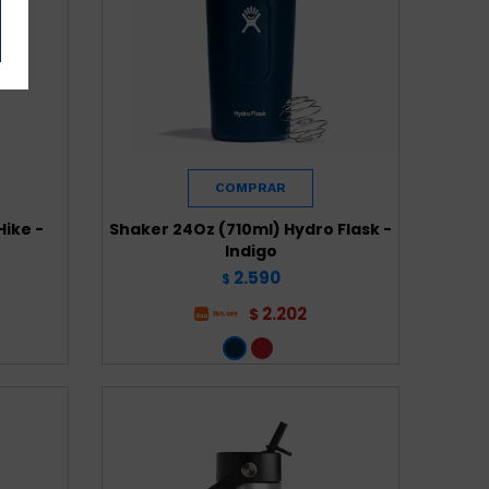
Hike -
Shaker 24Oz (710ml) Hydro Flask -
Indigo
2.590
$
2.202
$