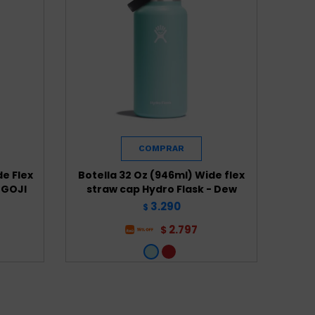
de Flex
Botella 32 Oz (946ml) Wide flex
 GOJI
straw cap Hydro Flask - Dew
3.290
$
2.797
$