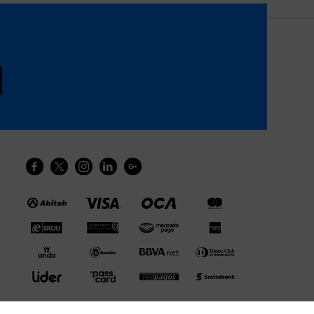




