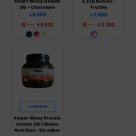
Smart Whey Isolado
2,3 Lb Nutrex -
2lb - Chocolate
Frutilla
6.590
3.990
$
$
5.602
3.392
$
$
Power Whey Protein
Isolate 2lb Cibeles
Nutrition- Sin sabor