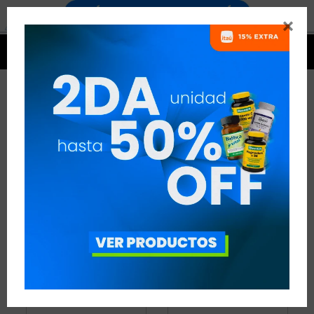


PROTEÍNAS DE SUERO AISLADA
7 ARTÍCULOS
RECOMENDADOS
PROTEÍNAS
PROTEÍNAS DE SUERO AISLADA
QUITAR FILTROS