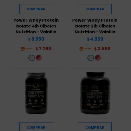
Power Whey Protein
Power Whey Protein
Isolate 4lb Cibeles
Isolate 2lb Cibeles
Nutrition - Vainilla
Nutrition - Vainilla
8.550
4.550
$
$
7.268
3.868
$
$