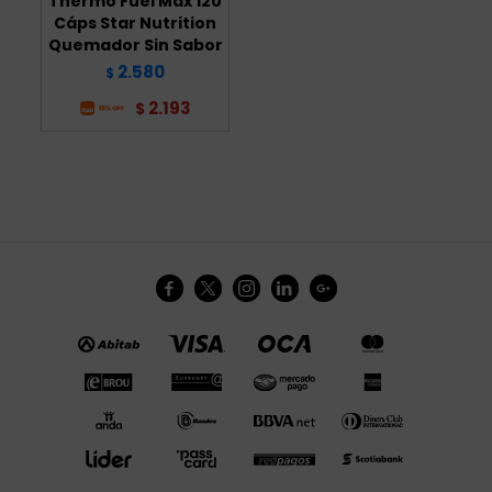
Thermo Fuel Max 120
Cáps Star Nutrition
Quemador Sin Sabor
2.580
$
2.193
$




