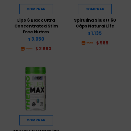
Lipo 6 Black Ultra
Spirulina Siluett 60
Concentrated Stim
Cáps Natural Life
Free Nutrex
1.135
$
3.050
$
965
$
2.593
$