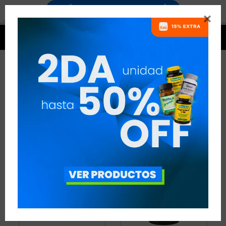


FÓRMULAS COMPUESTAS
3 ARTÍCULOS
RECOMENDADOS
QUEMADORES
FÓRMULAS COMPUESTAS
QUITAR FILTROS