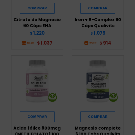
Citrato de Magnesio
Iron + B-Complex 60
60 Cáps ENA
Cáps Qualivits
1.220
1.075
$
$
1.037
914
$
$
Ácido fólico 800mcg
Magnesio complete
(METIL FOLATO) 100
6 100 Tabs Qualivits