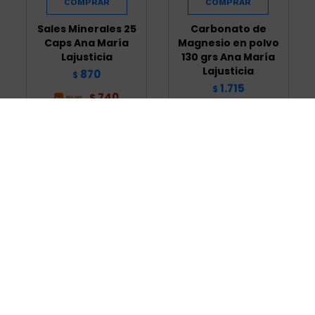
Sales Minerales 25
Carbonato de
Caps Ana María
Magnesio en polvo
Lajusticia
130 grs Ana María
Lajusticia
870
$
1.715
$
740
$
1.458
$
Magnesio Total 5
Magnesio 400gs 30