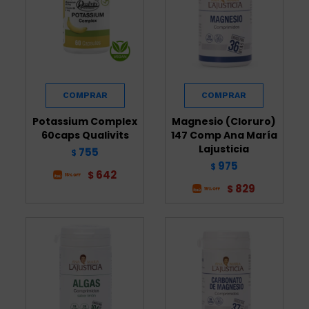
Potassium Complex
Magnesio (Cloruro)
60caps Qualivits
147 Comp Ana María
Lajusticia
755
$
975
$
642
$
829
$