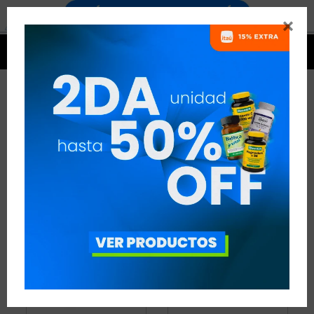


MINERALES
29 ARTÍCULOS
RECOMENDADOS
MINERALES