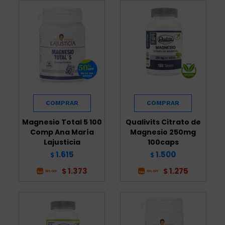
Magnesio Total 5 100
Qualivits Citrato de
Comp Ana María
Magnesio 250mg
Lajusticia
100caps
1.615
1.500
$
$
1.373
1.275
$
$