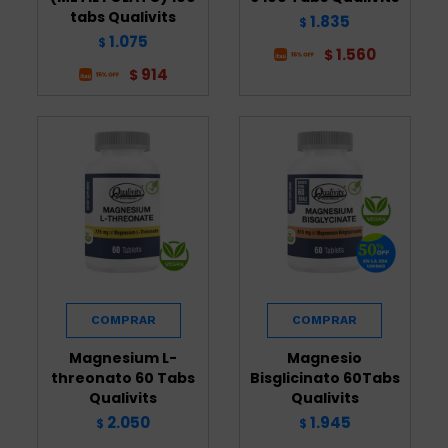
tabs Qualivits
1.835
$
1.075
$
1.560
$
914
$
Magnesium L-
Magnesio
threonato 60 Tabs
Bisglicinato 60Tabs
Qualivits
Qualivits
2.050
1.945
$
$