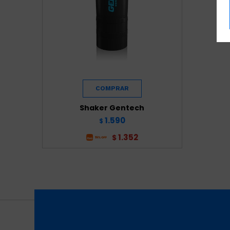
Shaker Gentech
1.590
$
1.352
$