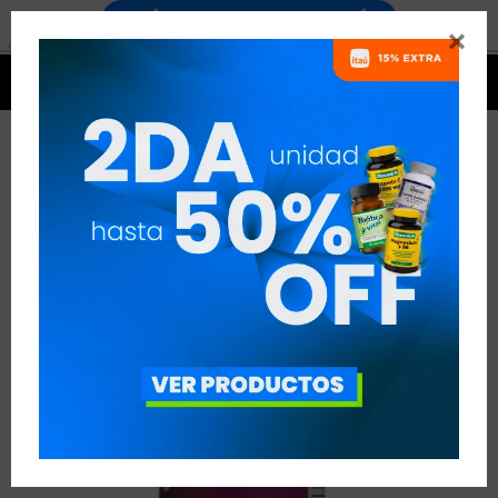




