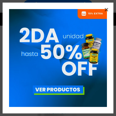




