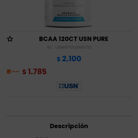
BCAA 120CT USN PURE
USN66751USN66751
2.100
$
1.785
$
Descripción