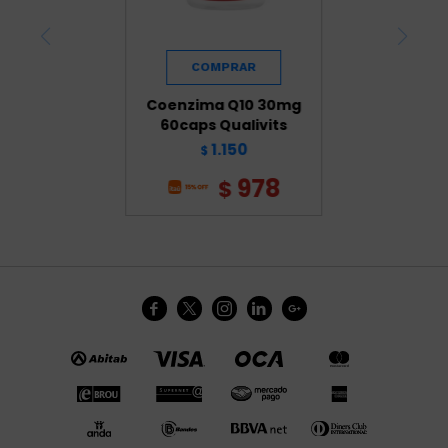
Coenzima Q10 30mg
60caps Qualivits
1.150
$
978
$




