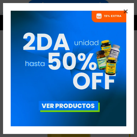




