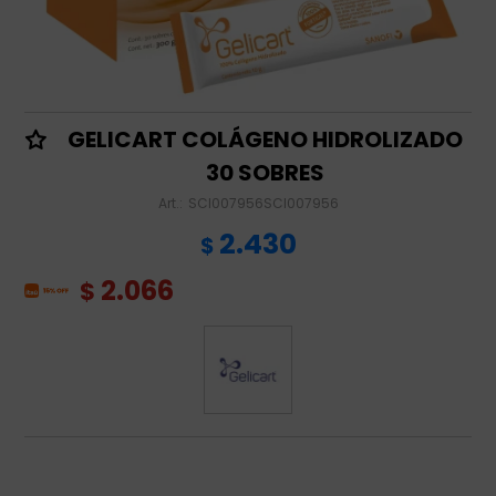
GELICART COLÁGENO HIDROLIZADO
30 SOBRES
SCI007956SCI007956
2.430
$
2.066
$