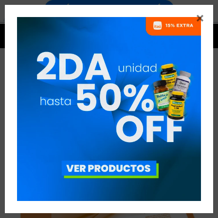




