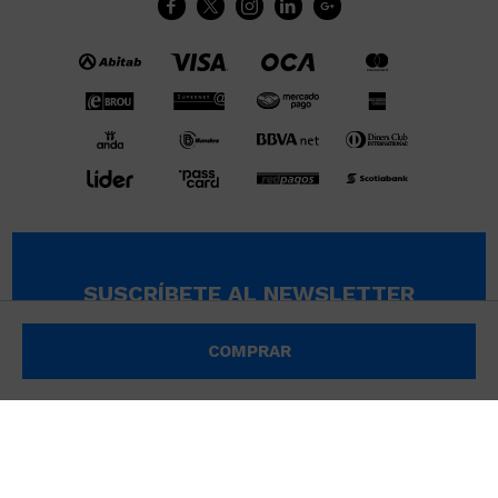





SUSCRÍBETE AL NEWSLETTER
SUSCRIBIRME
COMPRAR
© Copyright 2026 / Wikimúsculos | Wimucon Uruguay SRL