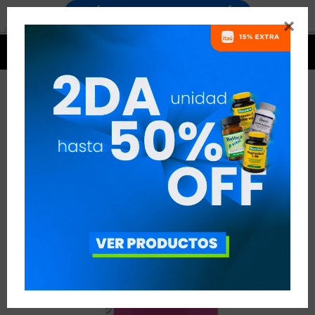




