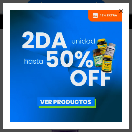




