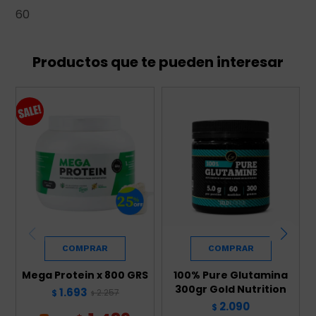
60
Productos que te pueden interesar
Mega Protein x 800 GRS
100% Pure Glutamina
300gr Gold Nutrition
1.693
2.257
$
$
2.090
$