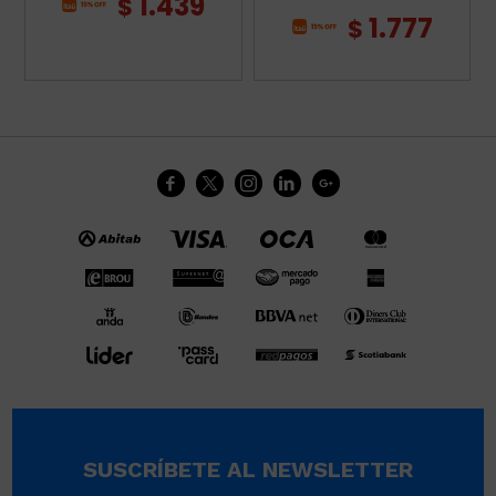
1.439
$
1.777
$





SUSCRÍBETE AL NEWSLETTER