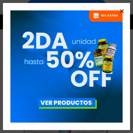




