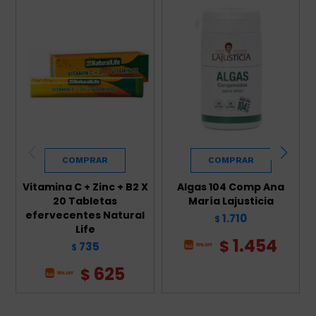
Vitamina C + Zinc + B2 X
Algas 104 Comp Ana
20 Tabletas
María Lajusticia
efervecentes Natural
1.710
$
Life
1.454
$
735
$
625
$