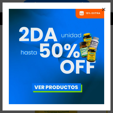




