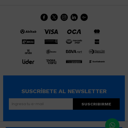





SUSCRÍBETE AL NEWSLETTER
SUSCRIBIRME