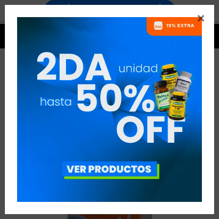




