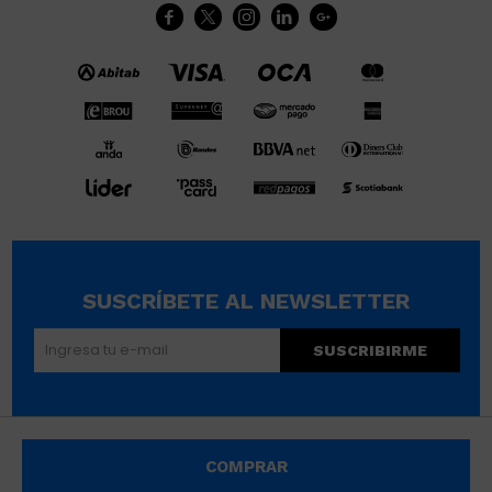





SUSCRÍBETE AL NEWSLETTER
SUSCRIBIRME
© Copyright 2026 / Wikimúsculos | Wimucon Uruguay SRL
COMPRAR