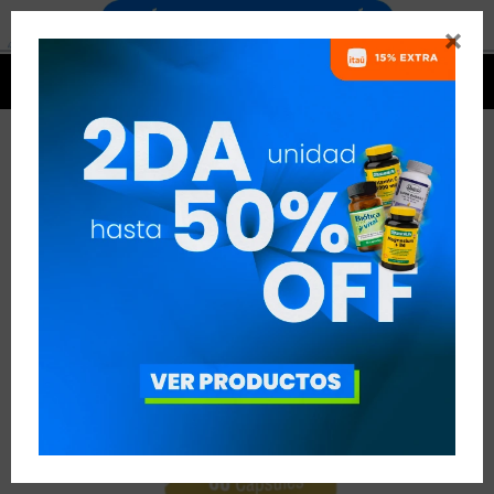




