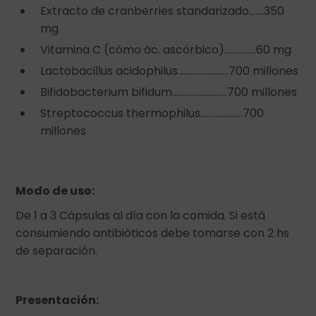
Extracto de cranberries standarizado…….350
mg
Vitamina C (cómo ác. ascórbico)……………60 mg
Lactobacillus acidophilus……………………700 millones
Bifidobacterium bifidum……………………..700 millones
Streptococcus thermophilus………………..700
millones
Modo de uso:
De 1 a 3 Cápsulas al día con la comida. Si está
consumiendo antibióticos debe tomarse con 2 hs
de separación.
Presentación: