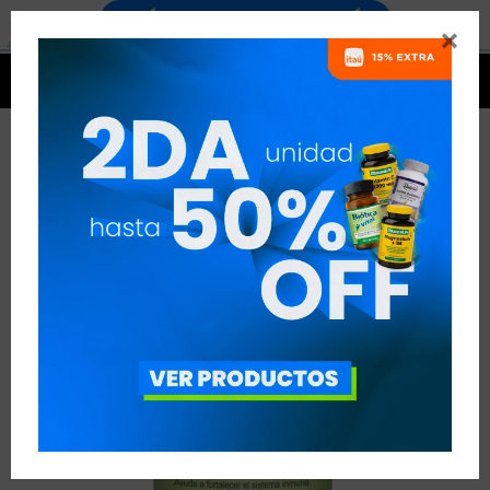




