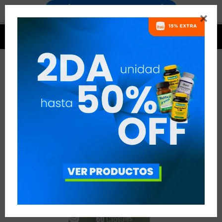




