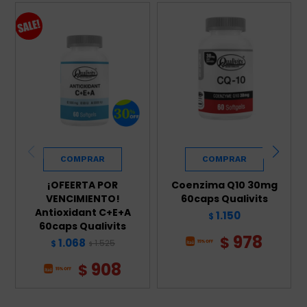
¡OFEERTA POR
Coenzima Q10 30mg
VENCIMIENTO!
60caps Qualivits
Antioxidant C+E+A
1.150
$
60caps Qualivits
978
$
1.068
1.525
$
$
908
$