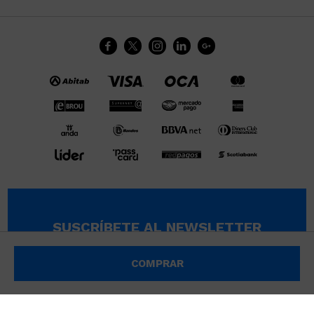





SUSCRÍBETE AL NEWSLETTER
SUSCRIBIRME
COMPRAR