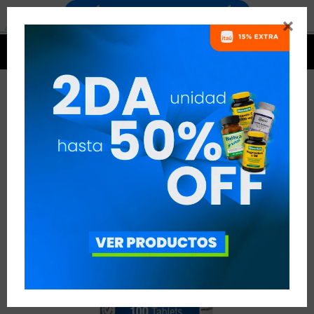




