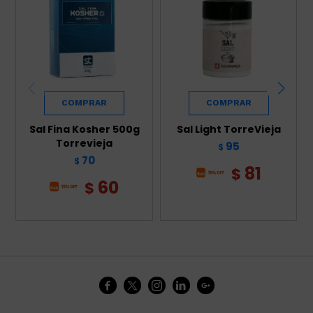
Sal Fina Kosher 500g
Sal Light TorreVieja
Torrevieja
95
$
70
$
81
$
60
$




