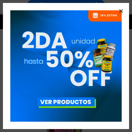




