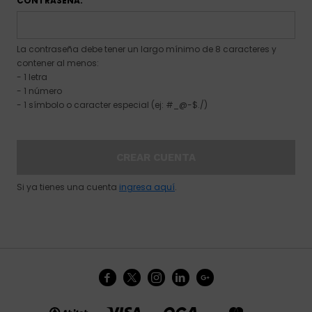
CONTRASEÑA:
La contraseña debe tener un largo mínimo de 8 caracteres y
contener al menos:
- 1 letra
- 1 número
- 1 símbolo o caracter especial (ej: #_@-$./)
CREAR CUENTA
Si ya tienes una cuenta
ingresa aquí
.




