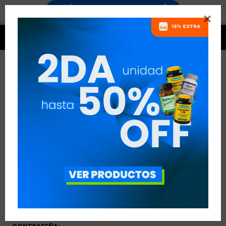


CREAR CUENTA
NOMBRE:
APELLIDO:
CORREO ELECTRÓNICO: