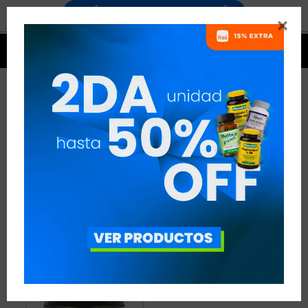


BETA-ALANINA - FÚTBOL
1 ARTÍCULO
RECOMENDADOS
AMINOÁCIDOS
BETA-ALANINA
DISCIPLINA:
FÚTBOL
QUITAR FILTROS