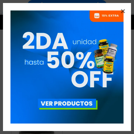


BETA-ALANINA - TENNIS
1 ARTÍCULO
RECOMENDADOS
AMINOÁCIDOS
BETA-ALANINA
DISCIPLINA:
TENNIS
QUITAR FILTROS