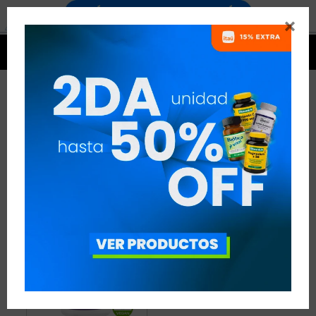


RESVERATROL QUALIVITS
1 ARTÍCULO
RECOMENDADOS
ANTIOXIDANTES
RESVERATROL
QUALIVITS
QUITAR FILTROS