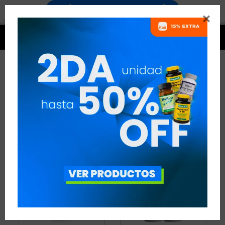


PRODUCTOS YUYO
2 ARTÍCULOS
RECOMENDADOS
YUYO