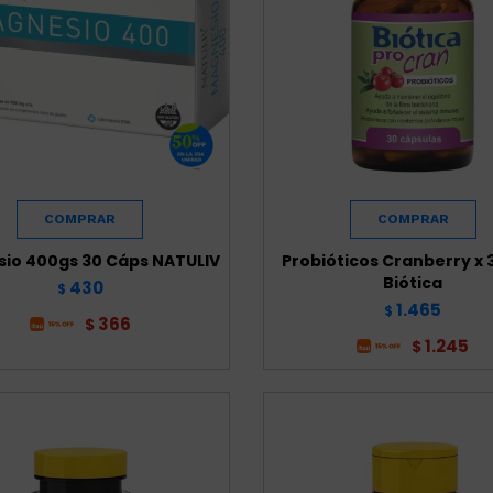
io 400gs 30 Cáps NATULIV
Probióticos Cranberry x 
Biótica
430
$
1.465
$
366
$
1.245
$