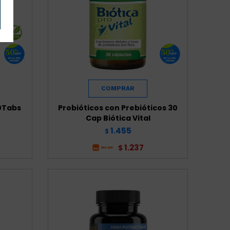
60Tabs
Probióticos con Prebióticos 30
Cap Biótica Vital
1.455
$
1.237
$