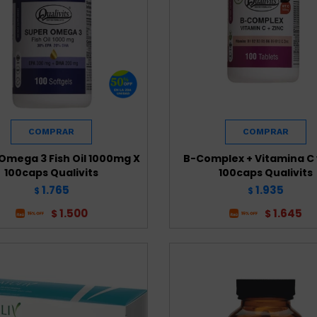
Omega 3 Fish Oil 1000mg X
B-Complex + Vitamina C 
100caps Qualivits
100caps Qualivits
1.765
1.935
$
$
1.500
1.645
$
$