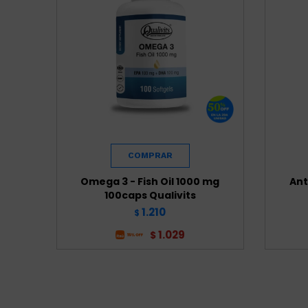
Omega 3 - Fish Oil 1000 mg
Ant
100caps Qualivits
1.210
$
1.029
$