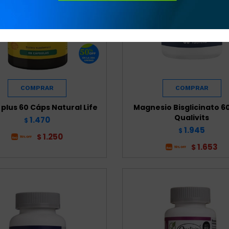
 plus 60 Cáps Natural Life
Magnesio Bisglicinato 
Qualivits
1.470
$
1.945
$
1.250
$
1.653
$