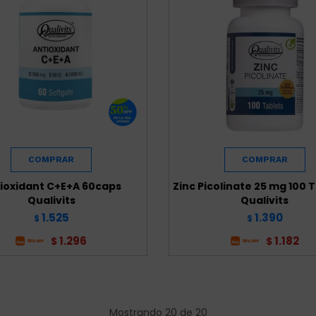
ioxidant C+E+A 60caps
Zinc Picolinate 25 mg 100 
Qualivits
Qualivits
1.525
1.390
$
$
1.296
1.182
$
$
Mostrando
20
de
20