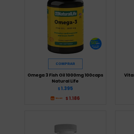
Omega 3 Fish Oil 1000mg 100caps
Vit
Natural Life
1.395
$
1.186
$