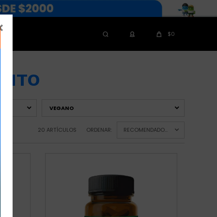

$
0
ENTO
VEGANO
20 ARTÍCULOS
ORDENAR:
RECOMENDADOS