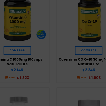
amina C 1000mg 100caps
Coenzima CO Q-10 30mg 
Natural Life
Natural Life
2.145
2.245
$
$
1.823
1.908
$
$