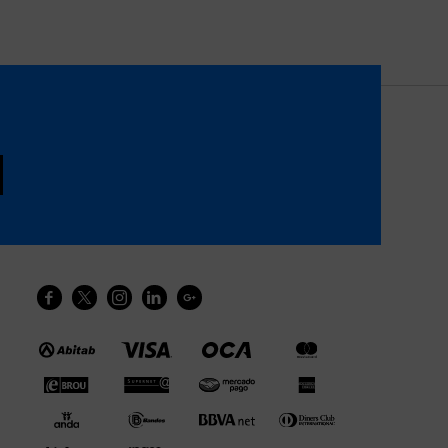




