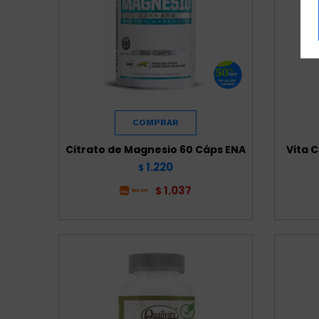
Citrato de Magnesio 60 Cáps ENA
Vita C
1.220
$
1.037
$