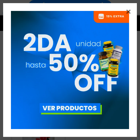


POLVO AGE BIOLOGIQUE
1 ARTÍCULO
RECOMENDADOS
COLÁGENO Y ÁCIDO HIALURÓNICO
POLVO
AGE BIOLOGIQUE
QUITAR FILTROS