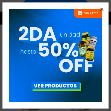


POLVO INNER
2 ARTÍCULOS
RECOMENDADOS
COLÁGENO Y ÁCIDO HIALURÓNICO
POLVO
INNER
QUITAR FILTROS