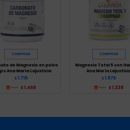
ato de Magnesio en polvo
Magnesio Total 5 con H
grs Ana María Lajusticia
Ana María Lajustici
1.715
1.575
$
$
1.458
1.339
$
$