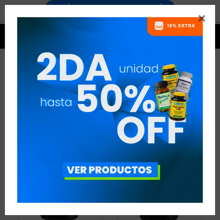


PROBIÓTICOS QUALIVITS
5 ARTÍCULOS
RECOMENDADOS
PROBIÓTICOS Y PREBIÓTICOS
PROBIÓTICOS
QUALIVITS
QUITAR FILTROS