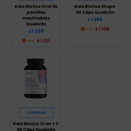
Kaia Biotics Oral 30
Kaia Biotics Shape
pastillas
30 Cáps Qualivits
masticables
1.360
$
Qualivits
1.156
$
1.330
$
1.131
$
Kaia Biotics Cran + C
30 Cáps Qualivits