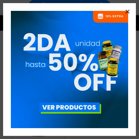


MATRIZ DE PROTEÍNAS - BOXEO
1 ARTÍCULO
RECOMENDADOS
PROTEÍNAS
MATRIZ DE PROTEÍNAS
DISCIPLINA:
BOXEO
QUITAR FILTROS