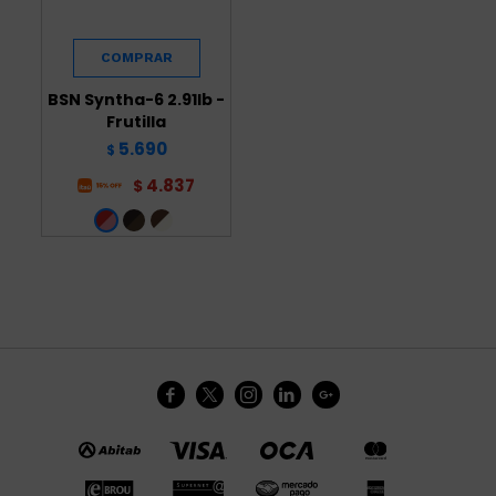
BSN Syntha-6 2.91lb -
Frutilla
5.690
$
4.837
$




