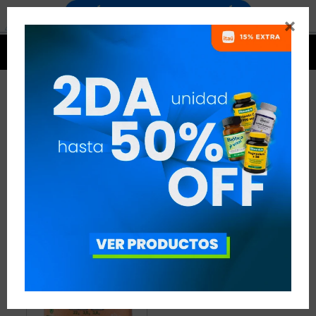


PROTEÍNAS DE ORIGEN
VEGETAL - TENNIS
1 ARTÍCULO
RECOMENDADOS
PROTEÍNAS
PROTEÍNAS DE ORIGEN VEGETAL
DISCIPLINA:
TENNIS
QUITAR FILTROS