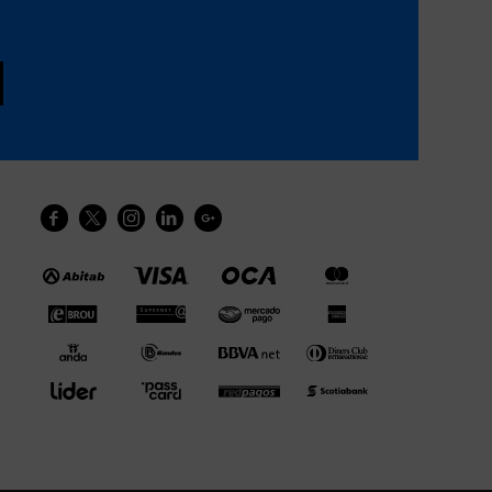




