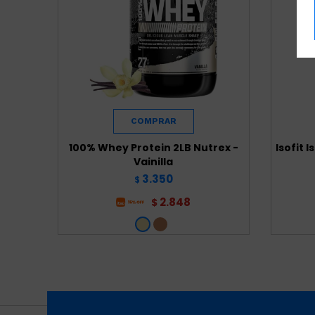
100% Whey Protein 2LB Nutrex -
Isofit 
Vainilla
3.350
$
2.848
$