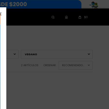

$
0
VEGANO
2 ARTÍCULOS
ORDENAR:
RECOMENDADOS