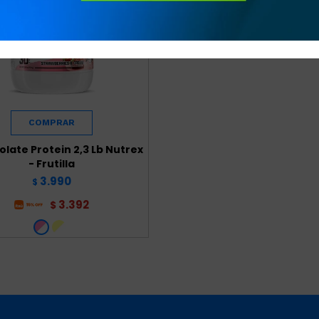
Isolate Protein 2,3 Lb Nutrex
- Frutilla
3.990
$
3.392
$