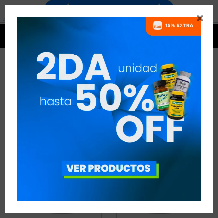


CARNITINA SYLAB
6 ARTÍCULOS
RECOMENDADOS
QUEMADORES
CARNITINA
SYLAB
QUITAR FILTROS