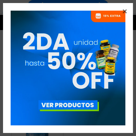


CREATINA MONOHIDRATADA
CIBELES NUTRITION
1 ARTÍCULO
RECOMENDADOS
CREATINA
CREATINA MONOHIDRATADA
CIBELES NUTRITION
QUITAR FILTROS