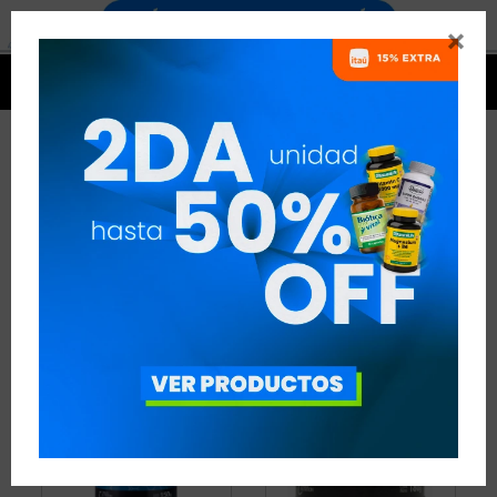


PRODUCTOS CIBELES
NUTRITION
16 ARTÍCULOS
RECOMENDADOS
CIBELES NUTRITION