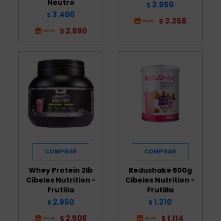
Neutro
3.950
$
3.400
$
3.358
$
2.890
$
Whey Protein 2lb
Redushake 500g
Cibeles Nutrition -
Cibeles Nutrition -
Frutilla
Frutilla
2.950
1.310
$
$
2.508
1.114
$
$