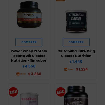
Power Whey Protein
Glutamina 100% 150g
Isolate 2lb Cibeles
Cibeles Nutrition
Nutrition- Sin sabor
1.440
$
4.550
$
1.224
$
3.868
$