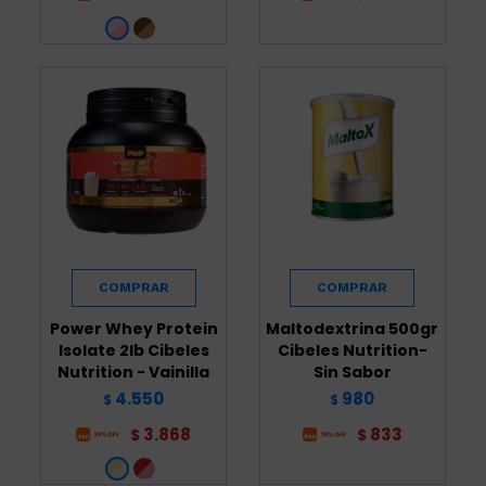
Power Whey Protein
Maltodextrina 500gr
Isolate 2lb Cibeles
Cibeles Nutrition-
Nutrition - Vainilla
Sin Sabor
4.550
980
$
$
3.868
833
$
$