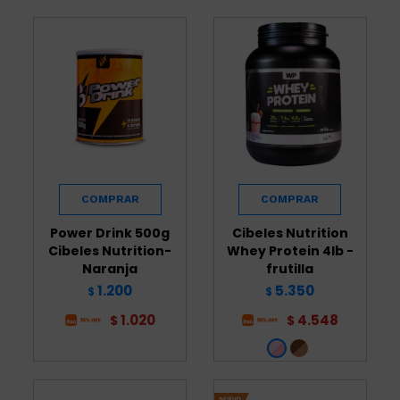
Power Drink 500g
Cibeles Nutrition
Cibeles Nutrition-
Whey Protein 4lb -
Naranja
frutilla
1.200
5.350
$
$
1.020
4.548
$
$