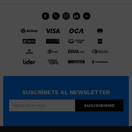





SUSCRÍBETE AL NEWSLETTER
SUSCRIBIRME