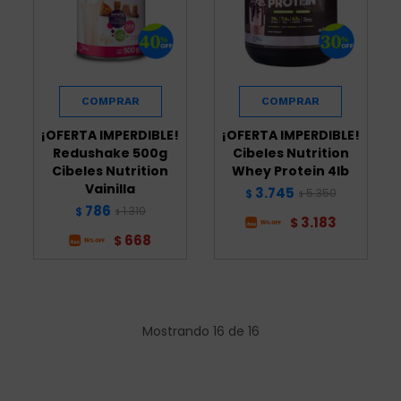
¡OFERTA IMPERDIBLE!
¡OFERTA IMPERDIBLE!
Redushake 500g
Cibeles Nutrition
Cibeles Nutrition
Whey Protein 4lb
Vainilla
3.745
5.350
$
$
786
1.310
$
$
3.183
$
668
$
Mostrando
16
de
16