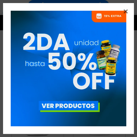


PROTEÍNAS USN
2 ARTÍCULOS
RECOMENDADOS
PROTEÍNAS
USN
QUITAR FILTROS