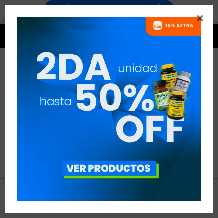


NO SE HAN RECUPERADO
PRODUCTOS
Inténtalo nuevamente con otros criterios de filtrado.
Filtrando por:
USN




