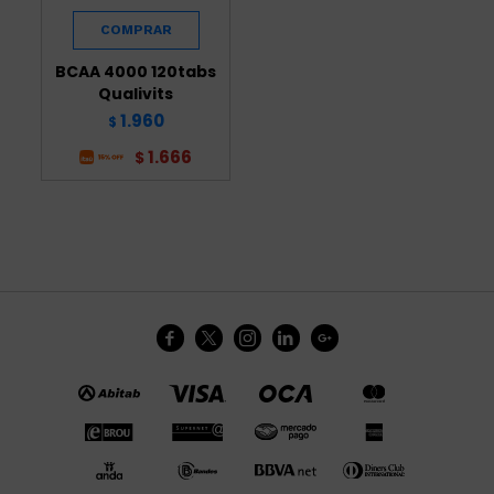
BCAA 4000 120tabs
Qualivits
1.960
$
1.666
$




