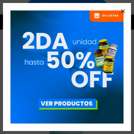




