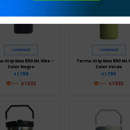
o Grip Max 890 ML Hike -
Termo Grip Max 890 ML H
Color Negro
Color Verde
1.790
1.790
$
$
1.522
1.522
$
$