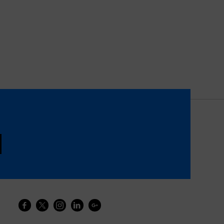




