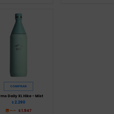
mo Daily XL Hike - Mist
2.290
$
1.947
$