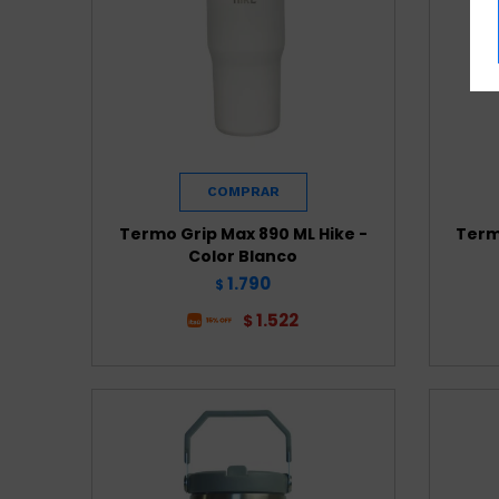
Termo Grip Max 890 ML Hike -
Term
Color Blanco
1.790
$
1.522
$