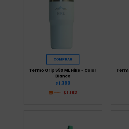
Termo Grip 590 ML Hike - Color
Termo
Blanco
1.390
$
1.182
$