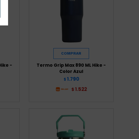
ike -
Termo Grip Max 890 ML Hike -
Color Azul
1.790
$
1.522
$