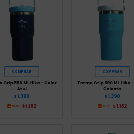
 Grip 590 ML Hike - Color
Termo Grip 590 ML Hike -
Azul
Celeste
1.390
1.390
$
$
1.182
1.182
$
$