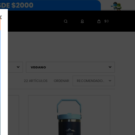

$
0
VEGANO
22 ARTÍCULOS
ORDENAR:
RECOMENDADOS