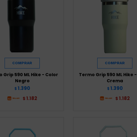
 Grip 590 ML Hike - Color
Termo Grip 590 ML Hike -
Negro
Crema
1.390
1.390
$
$
1.182
1.182
$
$