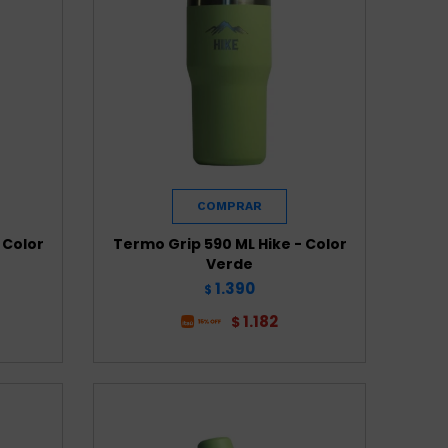
 Color
Termo Grip 590 ML Hike - Color
Verde
1.390
$
1.182
$