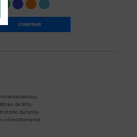
COMPRAR
entrenamientos,
libres de BPA,
idratado durante
eber cómodamente