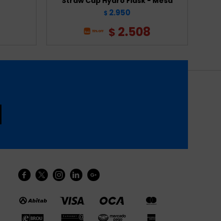
Straw Cap Hydro Flask - Mesa
2.950
$
2.508
$




