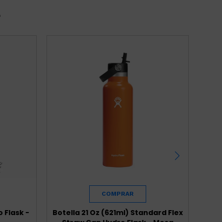
r
 Flask -
Botella 21 Oz (621ml) Standard Flex
Bote