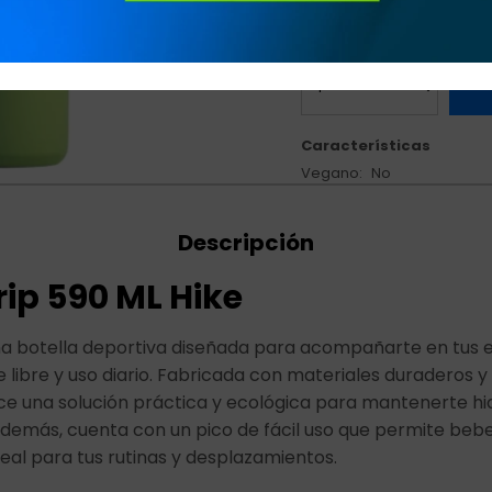
Características
Vegano
No
Descripción
ip 590 ML Hike
una botella deportiva diseñada para acompañarte en tus 
re libre y uso diario. Fabricada con materiales duraderos y 
ece una solución práctica y ecológica para mantenerte h
 Además, cuenta con un pico de fácil uso que permite b
deal para tus rutinas y desplazamientos.