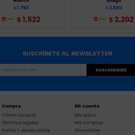
Blanco
Indigo
1.790
2.590
$
$
1.522
2.202
$
$
SUSCRÍBETE AL NEWSLETTER
SUSCRIBIRME
Compra
Mi cuenta
Cómo comprar
Mis datos
Términos legales
Mis compras
Envíos y devoluciones
Direcciones