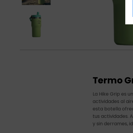
Termo Gr
La Hike Grip es 
actividades al ai
esta botella ofr
tus actividades.
y sin derrames, i