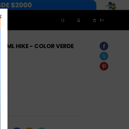

$
0
90 ML HIKE - COLOR VERDE



Grip