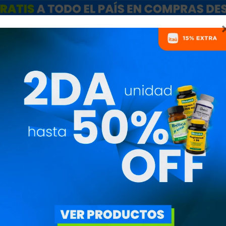
ARCAS
SALE
CATÁLOGO MAYORISTAS
NUTRICIONISTAS
TERMO GRIP 5
HIKEC4
1.390
$
1.182
$
Botella Deportiva Hike 
Variedades: