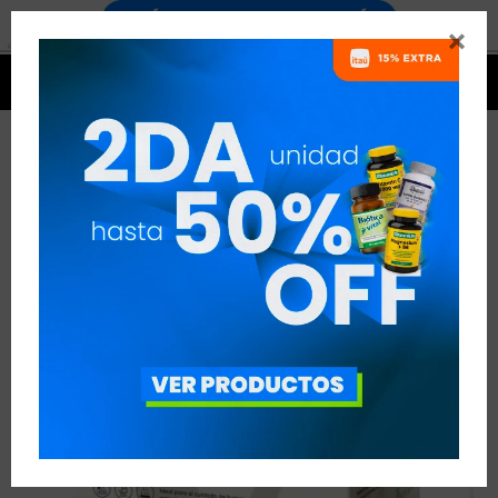




