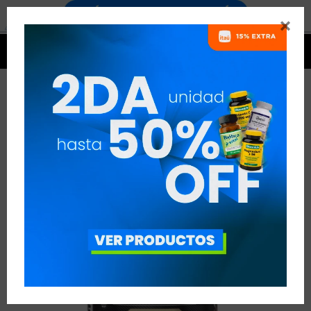




