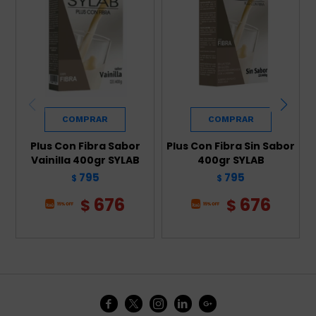
Plus Con Fibra Sabor
Plus Con Fibra Sin Sabor
Vainilla 400gr SYLAB
400gr SYLAB
795
795
$
$
676
676
$
$




