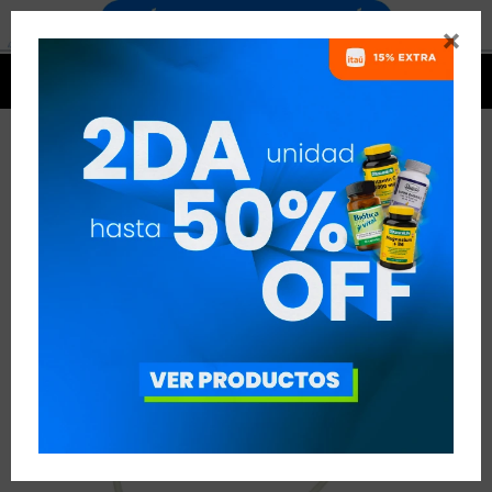




