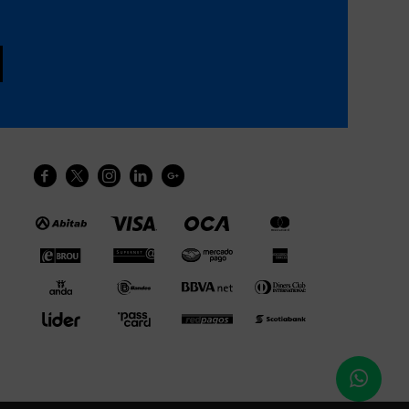




