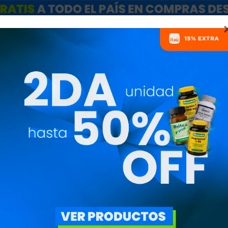
ARCAS
SALE
CATÁLOGO MAYORISTAS
NUTRICIONISTAS
CORREA PARA
RBK13254RBK13254
835
$
710
$
Correa ligera Reebok pa