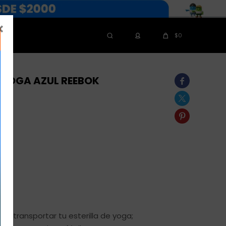

$
0
 YOGA AZUL REEBOK



ra transportar tu esterilla de yoga;