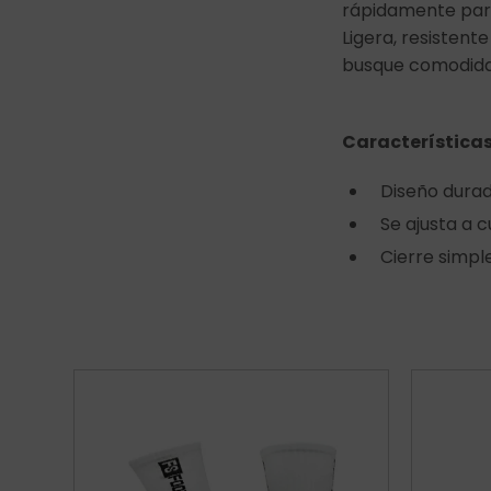
rápidamente para
Ligera, resistent
busque comodidad
Características
Diseño durad
Se ajusta a c
Cierre simpl