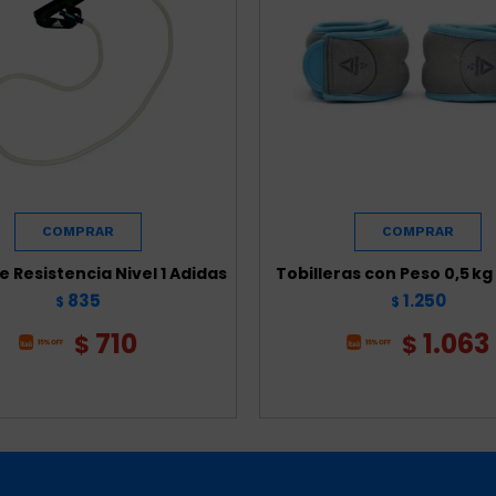
 Resistencia Nivel 1 Adidas
Tobilleras con Peso 0,5 k
835
1.250
$
$
710
1.063
$
$