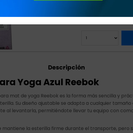
se ajusta a cualquier 
llevarla.
Descripción
ara Yoga Azul Reebok
 para mat de yoga Reebok es la forma más sencilla y prác
terilla. Su diseño ajustable se adapta a cualquier tamaño
te al levantarla, permitiéndote llevar tu equipo con com
e mantiene la esterilla firme durante el transporte, pero s