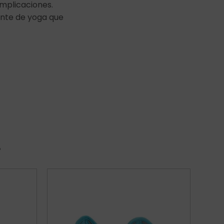
omplicaciones.
cante de yoga que
r