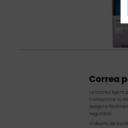
Correa p
La correa ligera
transportar tu es
asegura fácilmen
seguridad.
El diseño de bucl