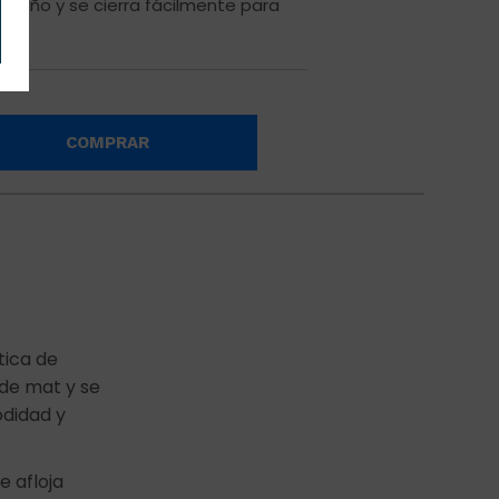
tamaño y se cierra fácilmente para
COMPRAR
tica de
 de mat y se
odidad y
e afloja