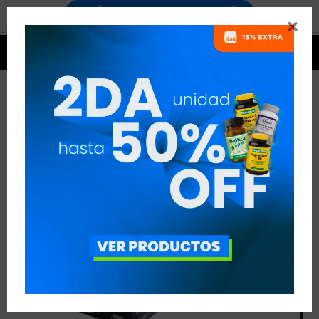




