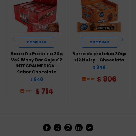
Barra De Proteína 30g
Barra de proteina 30gs
Vo2 Whey Bar Caja x12
x12 Nutry - Chocolate
INTEGRALMEDICA -
948
$
Sabor Chocolate
806
$
840
$
714
$




