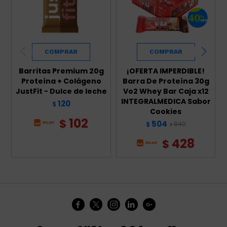
Barritas Premium 20g
¡OFERTA IMPERDIBLE!
Proteína + Colágeno
Barra De Proteína 30g
JustFit - Dulce de leche
Vo2 Whey Bar Caja x12
INTEGRALMEDICA Sabor
120
$
Cookies
102
$
504
840
$
$
428
$




