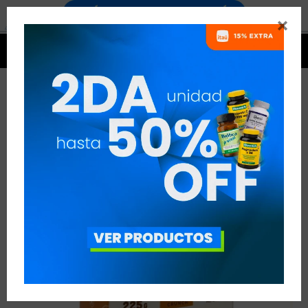




