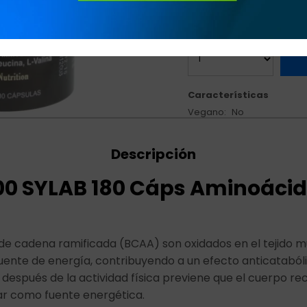
Características
Vegano
No
Descripción
00 SYLAB 180 Cáps Aminoáci
de cadena ramificada (BCAA) son oxidados en el tejido m
uente de energía, contribuyendo a un efecto anticatabóli
espués de la actividad física previene que el cuerpo rec
r como fuente energética.