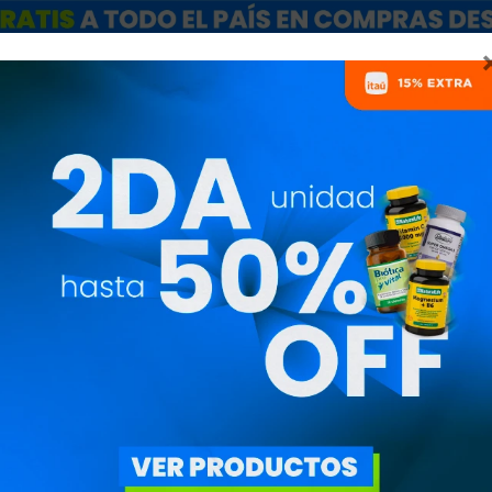
ARCAS
SALE
CATÁLOGO MAYORISTAS
NUTRICIONISTAS
BCAA 1400 18
SYL3733SYL3733
1.720
$
1.462
$
Aminoácidos BCAA 1400
tabletas sin sabor