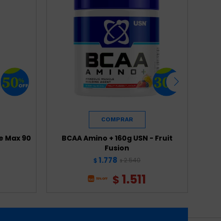
e Max 90
BCAA Amino + 160g USN - Fruit
B
Fusion
1.778
2.540
$
$
1.511
$