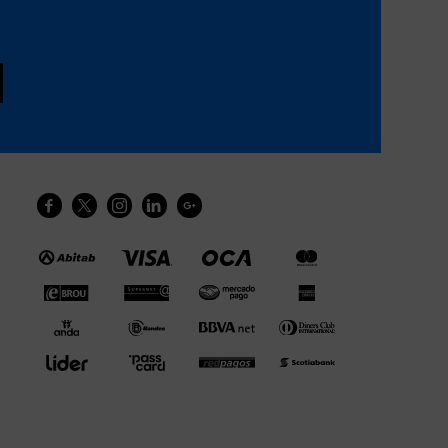




