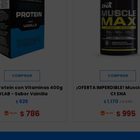
otein con Vitaminas 400g
¡OFERTA IMPERDIBLE! Muscl
YLAB - Sabor Vainilla
Ct ENA
925
1.170
2.340
$
$
$
786
995
$
$