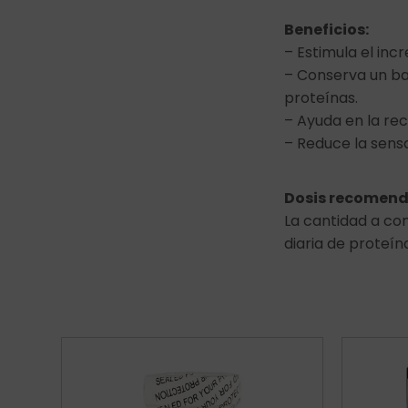
Beneficios:
– Estimula el in
– Conserva un ba
proteínas.
– Ayuda en la re
– Reduce la sens
Dosis recomen
La cantidad a con
diaria de proteín