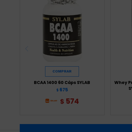
BCAA 1400 60 Cáps SYLAB
Whey Pr
S
675
$
574
$