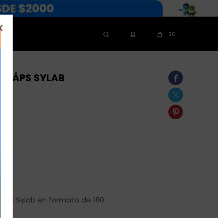

$
0
0 CÁPS SYLAB



 de Sylab en formato de 180