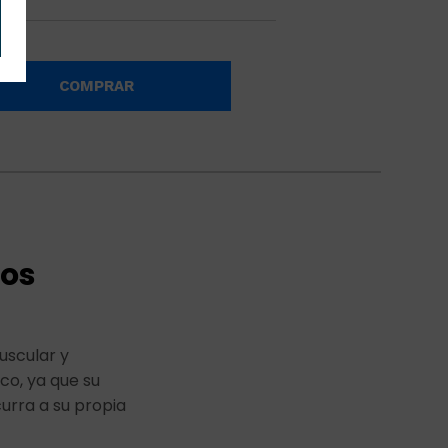
COMPRAR
dos
uscular y
co, ya que su
urra a su propia