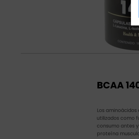
BCAA 14
Los aminoácidos 
utilizados como f
consumo antes y d
proteína muscula